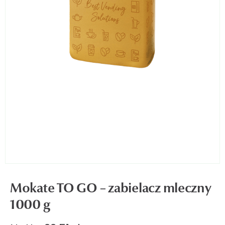
u
omne
Mokate TO GO – zabielacz mleczny
1000 g