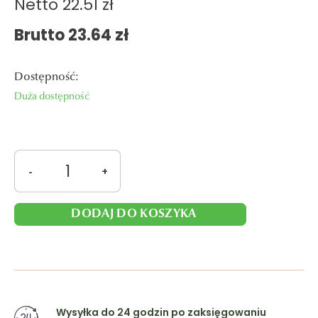
Netto
22.51 zł
Brutto
23.64
zł
Dostępność:
Duża dostępność
ilość
-
+
Mokate
TO GO -
zabielacz
DODAJ DO KOSZYKA
mleczny
1000 g
Wysyłka do 24 godzin po zaksięgowaniu