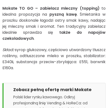
Mokate TO GO – zabielacz mleczny (topping)
to
idealna propozycja na
pyszną kawę
. Śmietanka w
proszku doskonale łagodzi ostry smak kawy, nadając
jej mleczny smak i aromat. Ten tradycyjny zabielacz
idealnie sprawdza się
także do napojów
czekoladowych
.
Skład
:
syrop glukozowy, częściowo utwardzony tłuszcz
roślinny, odtłuszczone mleko w proszku, stabilizator:
E340ii, substancja przeciw-zbrylająca: E551, barwnik
E160a.
Zobacz pełną ofertę marki Mokate
Polski lider rynku kawowego. Odkryj
profesjonalną linię Vending & HoReCa: od