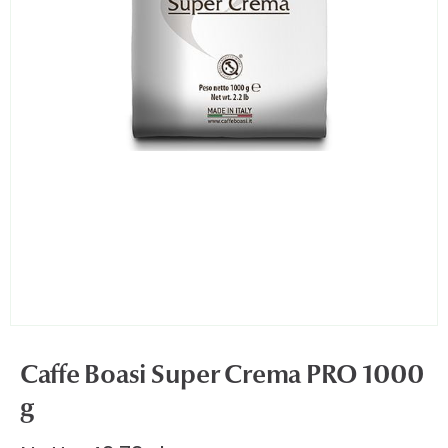
u
omne
Caffe Boasi Super Crema PRO 1000
g