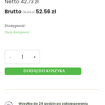
Netto
42.73 zł
Pierwotna
Aktualna
Brutto
52.56
zł
75.09
zł
cena
cena
wynosiła:
wynosi:
Dostępność:
75.09 zł.
52.56 zł.
Duża dostępność
ilość
-
+
Caffe
Boasi
Super
DODAJ DO KOSZYKA
Crema
PRO
1000
g
Wysyłka do 24 godzin po zaksięgowaniu